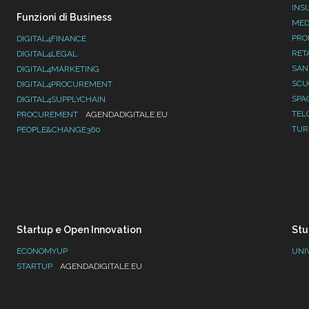
INS
Funzioni di Business
MED
PRO
DIGITAL4FINANCE
RET
DIGITAL4LEGAL
SAN
DIGITAL4MARKETING
SC
DIGITAL4PROCUREMENT
SPA
DIGITAL4SUPPLYCHAIN
TEL
PROCUREMENT
AGENDADIGITALE.EU
TUR
PEOPLE&CHANGE360
Startup e Open Innovation
Stu
ECONOMYUP
UNI
STARTUP
AGENDADIGITALE.EU