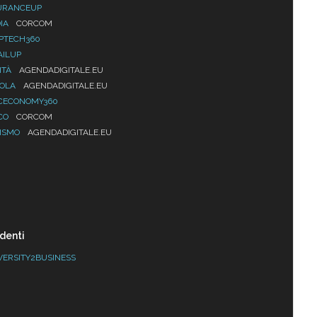
URANCEUP
IA
CORCOM
PTECH360
AILUP
ITÀ
AGENDADIGITALE.EU
UOLA
AGENDADIGITALE.EU
CECONOMY360
CO
CORCOM
ISMO
AGENDADIGITALE.EU
denti
VERSITY2BUSINESS