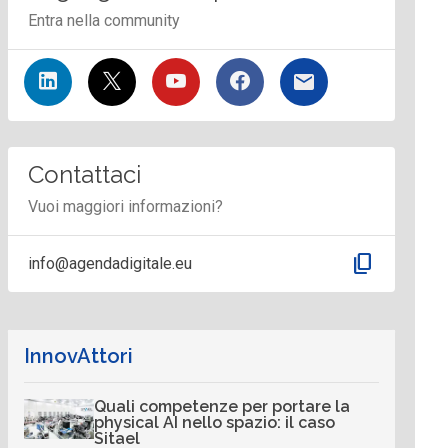
Entra nella community
Contattaci
Vuoi maggiori informazioni?
content_copy
info@agendadigitale.eu
InnovAttori
Quali competenze per portare la
physical AI nello spazio: il caso
Sitael