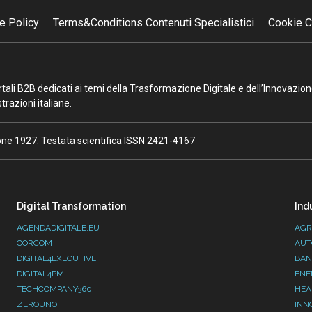
e Policy
Terms&Conditions Contenuti Specialistici
Cookie C
portali B2B dedicati ai temi della Trasformazione Digitale e dell’Innovazio
razioni italiane.
ione 1927. Testata scientifica ISSN 2421-4167
Digital Transformation
Ind
AGENDADIGITALE.EU
AGR
CORCOM
AUT
DIGITAL4EXECUTIVE
BAN
DIGITAL4PMI
ENE
TECHCOMPANY360
HEA
ZEROUNO
INN