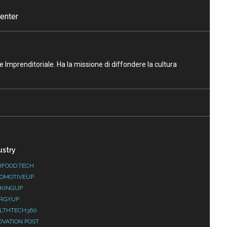
enter
ne Imprenditoriale. Ha la missione di diffondere la cultura
ustry
IFOOD.TECH
OMOTIVEUP
KINGUP
RGYUP
LTHTECH360
OVATION POST