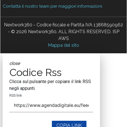
Contatta il nostro team per maggiori informazioni
Nextwork360 - Codice fiscale e Partita IVA 13868590962
- © 2026 Nextwork360. ALL RIGHTS RESERVED. ISP
AWS
Mappa del sito
close
Codice Rss
Clicca sul pulsante per copiare il link RSS
negli appunti.
RSS link
COPIA LINK