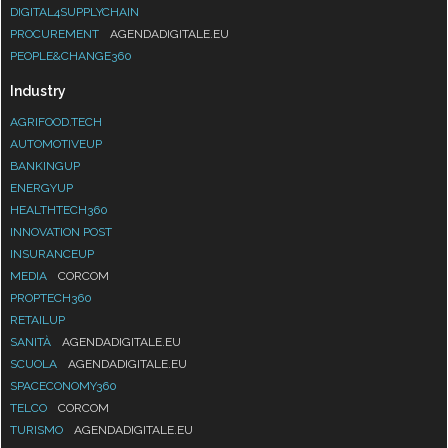
DIGITAL4SUPPLYCHAIN
PROCUREMENT
AGENDADIGITALE.EU
PEOPLE&CHANGE360
Industry
AGRIFOOD.TECH
AUTOMOTIVEUP
BANKINGUP
ENERGYUP
HEALTHTECH360
INNOVATION POST
INSURANCEUP
MEDIA
CORCOM
PROPTECH360
RETAILUP
SANITÀ
AGENDADIGITALE.EU
SCUOLA
AGENDADIGITALE.EU
SPACECONOMY360
TELCO
CORCOM
TURISMO
AGENDADIGITALE.EU