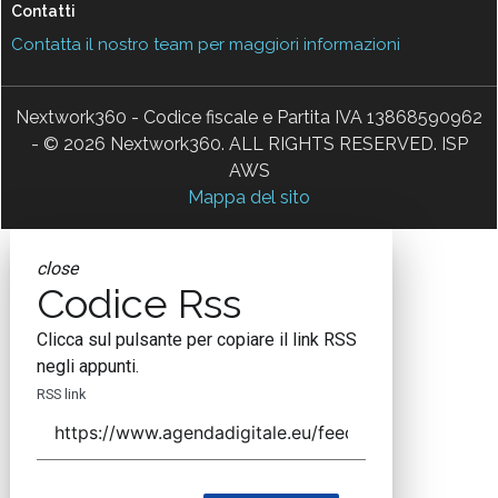
Contatti
Contatta il nostro team per maggiori informazioni
Nextwork360 - Codice fiscale e Partita IVA 13868590962
- © 2026 Nextwork360. ALL RIGHTS RESERVED. ISP
AWS
Mappa del sito
close
Codice Rss
Clicca sul pulsante per copiare il link RSS
negli appunti.
RSS link