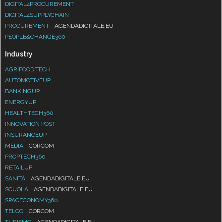
DIGITAL4PROCUREMENT
DIGITAL4SUPPLYCHAIN
PROCUREMENT
AGENDADIGITALE.EU
PEOPLE&CHANGE360
Industry
AGRIFOOD.TECH
AUTOMOTIVEUP
BANKINGUP
ENERGYUP
HEALTHTECH360
INNOVATION POST
INSURANCEUP
MEDIA
CORCOM
PROPTECH360
RETAILUP
SANITÀ
AGENDADIGITALE.EU
SCUOLA
AGENDADIGITALE.EU
SPACECONOMY360
TELCO
CORCOM
TURISMO
AGENDADIGITALE.EU