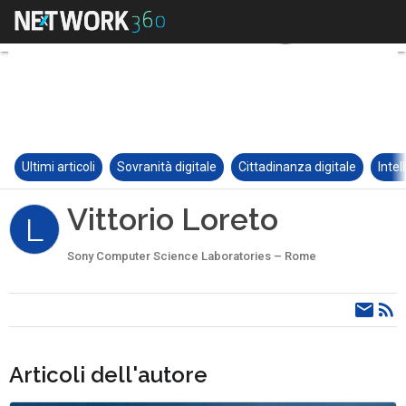
Ultimi articoli
Sovranità digitale
Cittadinanza digitale
Intel
Vittorio Loreto
L
Sony Computer Science Laboratories – Rome
Articoli dell'autore