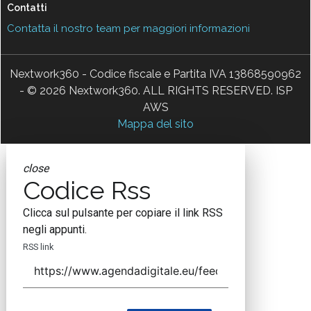
Contatti
Contatta il nostro team per maggiori informazioni
Nextwork360 - Codice fiscale e Partita IVA 13868590962
- © 2026 Nextwork360. ALL RIGHTS RESERVED. ISP
AWS
Mappa del sito
close
Codice Rss
Clicca sul pulsante per copiare il link RSS
negli appunti.
RSS link