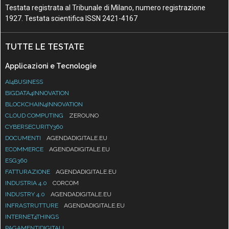
Testata registrata al Tribunale di Milano, numero registrazione
1927. Testata scientifica ISSN 2421-4167
TUTTE LE TESTATE
Applicazioni e Tecnologie
AI4BUSINESS
BIGDATA4INNOVATION
BLOCKCHAIN4INNOVATION
CLOUD COMPUTING
ZEROUNO
CYBERSECURITY360
DOCUMENTI
AGENDADIGITALE.EU
ECOMMERCE
AGENDADIGITALE.EU
ESG360
FATTURAZIONE
AGENDADIGITALE.EU
INDUSTRIA 4.0
CORCOM
INDUSTRY 4.0
AGENDADIGITALE.EU
INFRASTRUTTURE
AGENDADIGITALE.EU
INTERNET4THINGS
PAGAMENTIDIGITALI