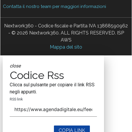
Contatta il nostro team per maggiori informazioni
Nextwork360 - Codice fiscale e Partita IVA 13868590962
- © 2026 Nextwork360. ALL RIGHTS RESERVED. ISP
AWS
Mappa del sito
close
Codice Rss
Clicca sul pulsante per copiare il link RSS
negli appunti.
RSS link
COPIA LINK