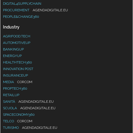
DIGITAL4SUPPLYCHAIN
PROCUREMENT
AGENDADIGITALE.EU
PEOPLE&CHANGE360
Industry
AGRIFOOD.TECH
AUTOMOTIVEUP
BANKINGUP
ENERGYUP
HEALTHTECH360
INNOVATION POST
INSURANCEUP
MEDIA
CORCOM
PROPTECH360
RETAILUP
SANITÀ
AGENDADIGITALE.EU
SCUOLA
AGENDADIGITALE.EU
SPACECONOMY360
TELCO
CORCOM
TURISMO
AGENDADIGITALE.EU