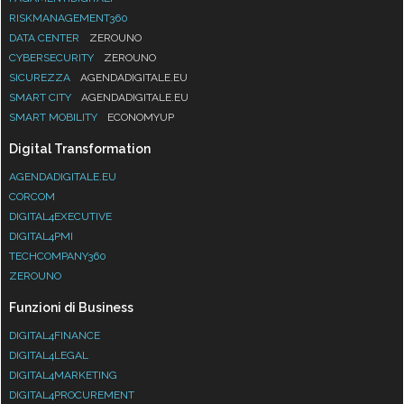
RISKMANAGEMENT360
DATA CENTER
ZEROUNO
CYBERSECURITY
ZEROUNO
SICUREZZA
AGENDADIGITALE.EU
SMART CITY
AGENDADIGITALE.EU
SMART MOBILITY
ECONOMYUP
Digital Transformation
AGENDADIGITALE.EU
CORCOM
DIGITAL4EXECUTIVE
DIGITAL4PMI
TECHCOMPANY360
ZEROUNO
Funzioni di Business
DIGITAL4FINANCE
DIGITAL4LEGAL
DIGITAL4MARKETING
DIGITAL4PROCUREMENT