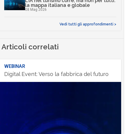
L’IA nel turismo corre, ma non per tutti:
la mappa italiana e globale
08 Mag 2026
Vedi tutti gli approfondimenti >
Articoli correlati
WEBINAR
Digital Event: Verso la fabbrica del futuro