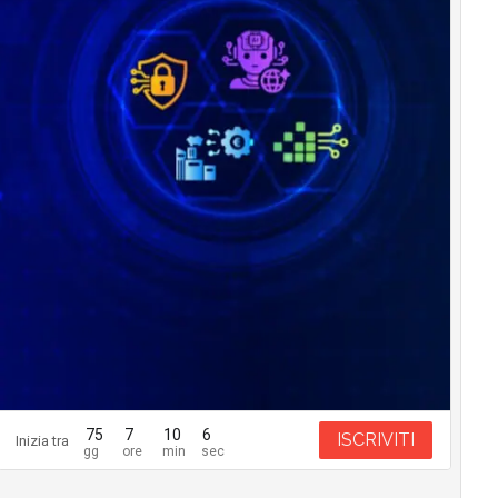
75
7
10
5
ISCRIVITI
Inizia tra