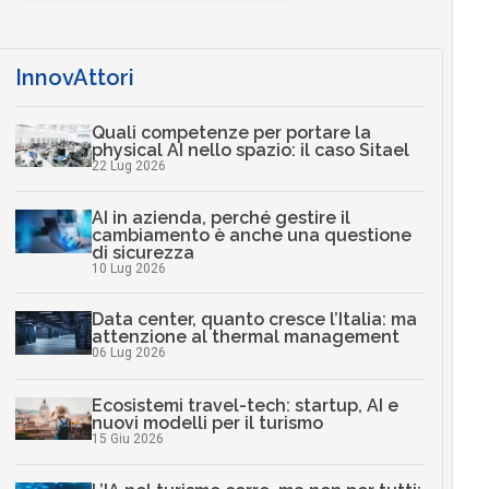
InnovAttori
Quali competenze per portare la
physical AI nello spazio: il caso Sitael
22 Lug 2026
AI in azienda, perché gestire il
cambiamento è anche una questione
di sicurezza
10 Lug 2026
Data center, quanto cresce l’Italia: ma
attenzione al thermal management
06 Lug 2026
Ecosistemi travel-tech: startup, AI e
nuovi modelli per il turismo
15 Giu 2026