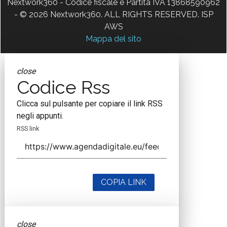
Nextwork360 - Codice fiscale e Partita IVA 13868590962
- © 2026 Nextwork360. ALL RIGHTS RESERVED. ISP
AWS
Mappa del sito
close
Codice Rss
Clicca sul pulsante per copiare il link RSS
negli appunti.
RSS link
COPIA LINK
close