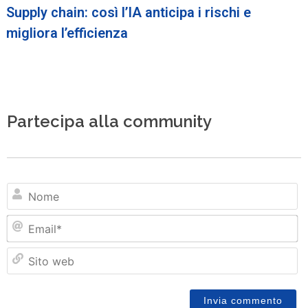
Supply chain: così l’IA anticipa i rischi e
migliora l’efficienza
Partecipa alla community
N
Em
Si
w