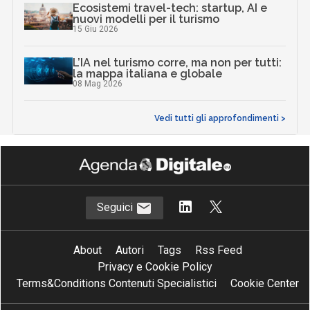
Ecosistemi travel-tech: startup, AI e
nuovi modelli per il turismo
15 Giu 2026
L’IA nel turismo corre, ma non per tutti:
la mappa italiana e globale
08 Mag 2026
Vedi tutti gli approfondimenti >
Seguici
About
Autori
Tags
Rss Feed
Privacy e Cookie Policy
Terms&Conditions Contenuti Specialistici
Cookie Center