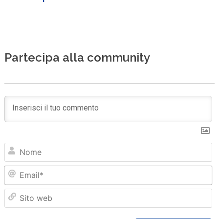
Partecipa alla community
N
Em
Sit
we