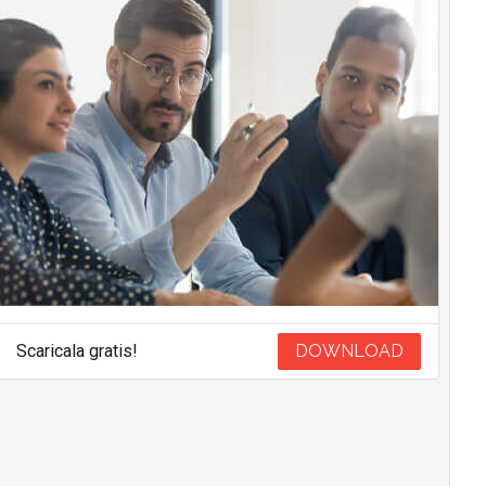
Scaricala gratis!
DOWNLOAD