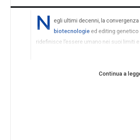
N
egli ultimi decenni, la convergenza
biotecnologie
ed editing genetico
ridefinisce l’essere umano nei suoi limiti e
Continua a legg