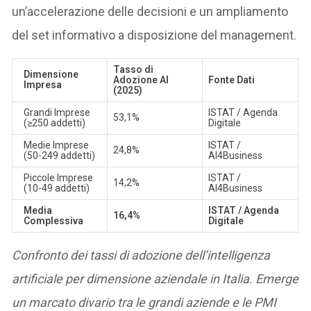
un’accelerazione delle decisioni e un ampliamento
del set informativo a disposizione del management.
Tasso di
Dimensione
Adozione AI
Fonte Dati
Impresa
(2025)
Grandi Imprese
ISTAT / Agenda
53,1%
(≥250 addetti)
Digitale
Medie Imprese
ISTAT /
24,8%
(50-249 addetti)
AI4Business
Piccole Imprese
ISTAT /
14,2%
(10-49 addetti)
AI4Business
Media
ISTAT / Agenda
16,4%
Complessiva
Digitale
Confronto dei tassi di adozione dell’intelligenza
artificiale per dimensione aziendale in Italia. Emerge
un marcato divario tra le grandi aziende e le PMI