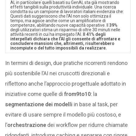
AI, in particolare quelli basati su GenAI, sta già mostrando
effetti tangibili sulla produttività individuale. Una ricerca
condotta su un campione di lavoratori italiani evidenzia che:
Questi dati suggeriscono che l’AI non solo ottimizza il
tempo, ma agisce anche come un amplificatore di
competenze, abilitando nuove capacità operative. Il
39%
degli utilizzatori stima un risparmio di oltre 30 minuti nelle
attività recenti in cui ha impiegato l’AI.
Il 41% degli
interpellati dichiara che l’AI gli consente di affrontare e
concludere mansioni che, altrimenti, risulterebbero
incompiute o del tutto impossibili da realizzare.
In termini di design, due pratiche ricorrenti rendono
più sostenibile l’AI nei cruscotti direzionali e
riflettono anche l’approccio progettuale adottato in
iniziative come quelle di
from9to10
: la
segmentazione dei modelli
in base al task, per
evitare di usare sempre il modello più costoso, e
l’
orchestrazione
dei workflow per ridurre chiamate
ridondanti, introdurre caching e separare con rigore