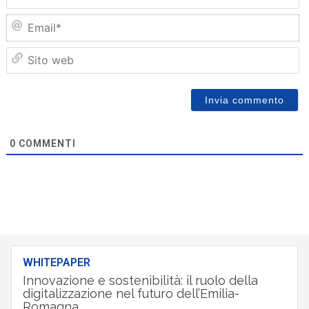
Em
Sit
we
0
COMMENTI
WHITEPAPER
Innovazione e sostenibilità: il ruolo della
digitalizzazione nel futuro dell’Emilia-
Romagna