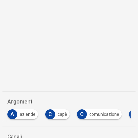
Argomenti
C
C
C
capè
comunicazione
confindustria
…
Canali