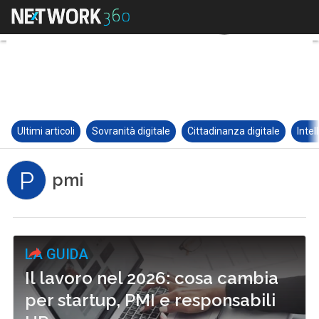
Ultimi articoli
Sovranità digitale
Cittadinanza digitale
Intel
P
pmi
LA GUIDA
Il lavoro nel 2026: cosa cambia
per startup, PMI e responsabili