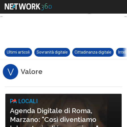
Ultimi articoli
Sovranità digitale
Cittadinanza digitale
Intel
V
Valore
PA LOCALI
Agenda Digitale di Roma,
Marzano: "Così diventiamo