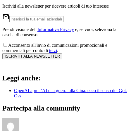
Iscriviti alla newsletter per ricevere articoli di tuo interesse
email
Prendi visione dell'
Informativa Privacy
e, se vuoi, seleziona la
casella di consenso.
Acconsento all'invio di comunicazioni promozionali e
commerciali per conto di
terzi
.
ISCRIVITI ALLA NEWSLETTER
Leggi anche:
OpenAI apre l’AI e la guerra alla Cina: ecco il senso dei Gpt-
Oss
Partecipa alla community