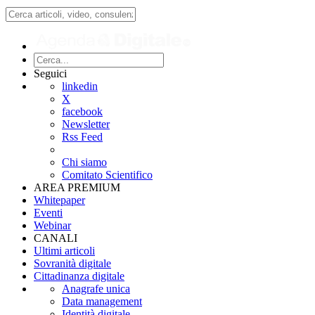
Seguici
linkedin
X
facebook
Newsletter
Rss Feed
Chi siamo
Comitato Scientifico
AREA PREMIUM
Whitepaper
Eventi
Webinar
CANALI
Ultimi articoli
Sovranità digitale
Cittadinanza digitale
Anagrafe unica
Data management
Identità digitale