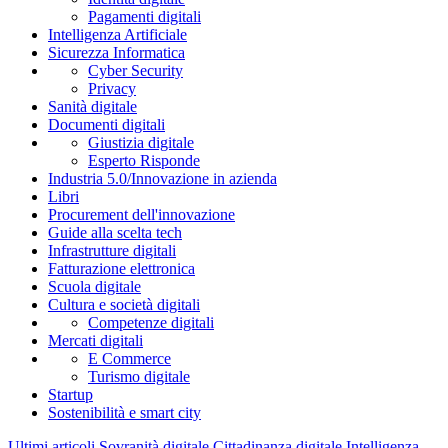
Pagamenti digitali
Intelligenza Artificiale
Sicurezza Informatica
Cyber Security
Privacy
Sanità digitale
Documenti digitali
Giustizia digitale
Esperto Risponde
Industria 5.0/Innovazione in azienda
Libri
Procurement dell'innovazione
Guide alla scelta tech
Infrastrutture digitali
Fatturazione elettronica
Scuola digitale
Cultura e società digitali
Competenze digitali
Mercati digitali
E Commerce
Turismo digitale
Startup
Sostenibilità e smart city
Ultimi articoli
Sovranità digitale
Cittadinanza digitale
Intelligenza