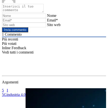
Nome
Email*
Sito web
1
Commento
Più recenti
Più votati
Inline Feedback
Vedi tutti i commenti
Argomenti
I
G
industria 4.0