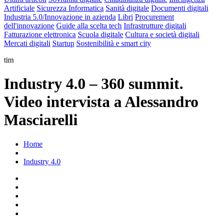
Artificiale
Sicurezza Informatica
Sanità digitale
Documenti digitali
Industria 5.0/Innovazione in azienda
Libri
Procurement
dell'innovazione
Guide alla scelta tech
Infrastrutture digitali
Fatturazione elettronica
Scuola digitale
Cultura e società digitali
Mercati digitali
Startup
Sostenibilità e smart city
tim
Industry 4.0 – 360 summit.
Video intervista a Alessandro
Masciarelli
Home
Industry 4.0