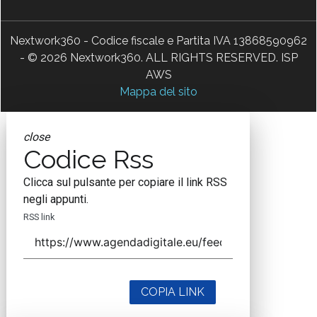
Nextwork360 - Codice fiscale e Partita IVA 13868590962
- © 2026 Nextwork360. ALL RIGHTS RESERVED. ISP
AWS
Mappa del sito
close
Codice Rss
Clicca sul pulsante per copiare il link RSS
negli appunti.
RSS link
COPIA LINK