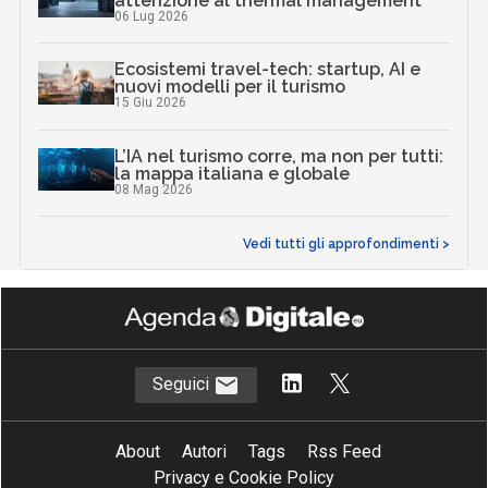
attenzione al thermal management
06 Lug 2026
Ecosistemi travel-tech: startup, AI e
nuovi modelli per il turismo
15 Giu 2026
L’IA nel turismo corre, ma non per tutti:
la mappa italiana e globale
08 Mag 2026
Vedi tutti gli approfondimenti >
Seguici
About
Autori
Tags
Rss Feed
Privacy e Cookie Policy