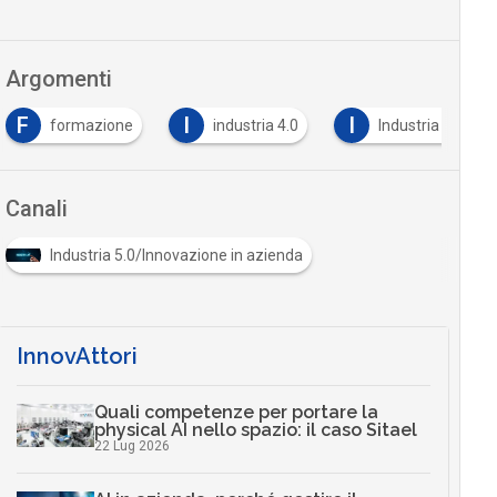
Argomenti
F
I
I
formazione
industria 4.0
Industria 5.0
Canali
Industria 5.0/Innovazione in azienda
InnovAttori
Quali competenze per portare la
physical AI nello spazio: il caso Sitael
22 Lug 2026