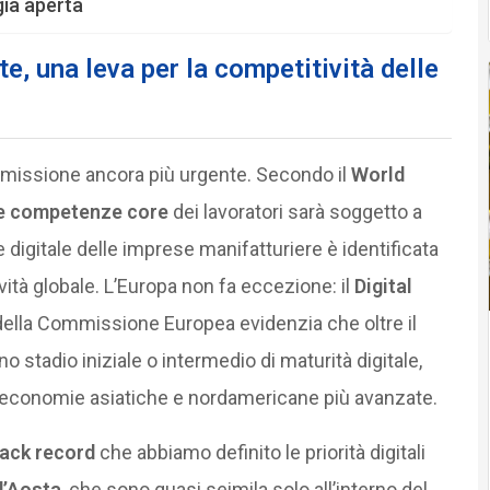
già aperta
e, una leva per la competitività delle
missione ancora più urgente. Secondo il
World
e competenze core
dei lavoratori sarà soggetto a
 digitale delle imprese manifatturiere è identificata
vità globale. L’Europa non fa eccezione: il
Digital
ella Commissione Europea evidenzia che oltre il
 stadio iniziale o intermedio di maturità digitale,
e economie asiatiche e nordamericane più avanzate.
rack record
che abbiamo definito le priorità digitali
d’Aosta
, che sono quasi seimila solo all’interno del