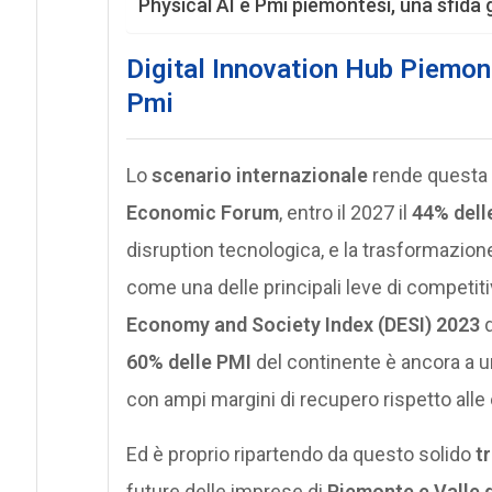
Physical AI e Pmi piemontesi, una sfida 
Digital Innovation Hub Piemont
Pmi
Lo
scenario internazionale
rende questa 
Economic Forum
, entro il 2027 il
44% dell
disruption tecnologica, e la trasformazione
come una delle principali leve di competiti
Economy and Society Index (DESI) 2023
d
60% delle PMI
del continente è ancora a uno
con ampi margini di recupero rispetto all
Ed è proprio ripartendo da questo solido
t
future delle imprese di
Piemonte e Valle 