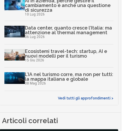
AI in azienda, perché gestire il
cambiamento è anche una questione
di sicurezza
10 Lug 2026
Data center, quanto cresce l’Italia: ma
attenzione al thermal management
06 Lug 2026
Ecosistemi travel-tech: startup, AI e
nuovi modelli per il turismo
15 Giu 2026
L’IA nel turismo corre, ma non per tutti:
la mappa italiana e globale
08 Mag 2026
Vedi tutti gli approfondimenti >
Articoli correlati