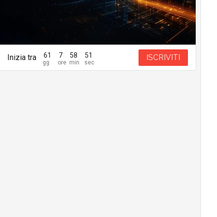
61
7
58
50
Inizia tra
ISCRIVITI