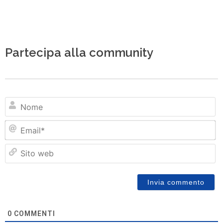
Partecipa alla community
N
Em
Si
w
0
COMMENTI