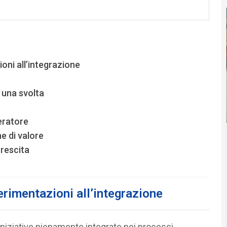
ioni all’integrazione
 una svolta
eratore
e di valore
crescita
erimentazioni all’integrazione
a iniziative pienamente integrate nei processi