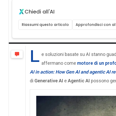
Chiedi all'AI
Riassumi questo articolo
Approfondisci con alt
L
e soluzioni basate su AI stanno guad
affermano come
motore di un prof
AI in action: How Gen AI and agentic AI r
di
Generative AI
e
Agentic AI
possono gene