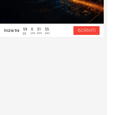
59
0
31
54
Inizia tra
ISCRIVITI