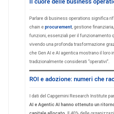
Il cuore delle business operat
Parlare di business operations significa rife
chain e
procurement
, gestione finanziaria
funzioni, essenziali per il funzionamento 
vivendo una profonda trasformazione grazie a
che Gen AI e AI agentica mostrano il loro i
tradizionalmente considerati “operativi”.
ROI e adozione: numeri che ra
I dati del Capgemini Research Institute pa
AI e Agentic AI hanno ottenuto un ritorno 
capitale allocato.
Il 40% delle organizzazi