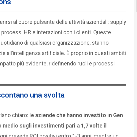
ions
rirsi al cuore pulsante delle attività aziendali: supply
, processi HR e interazioni con i clienti. Queste
quotidiano di qualsiasi organizzazione, stanno
ll’intelligenza artificiale. È proprio in questi ambiti
mpatto più evidente, ridefinendo ruoli e processi
ccontano una svolta
rlano chiaro:
le aziende che hanno investito in Gen
medio sugli investimenti pari a 1,7 volte il
oni prevede ROI positivi entro 1-3 anni, mentre un