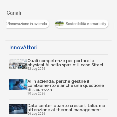
Canali
Industria 5.0/Innovazione in azienda
Sostenibilità
InnovAttori
Quali competenze per portare la
physical AI nello spazio: il caso Sitael
22 Lug 2026
AI in azienda, perché gestire il
cambiamento è anche una questione
di sicurezza
10 Lug 2026
Data center, quanto cresce l’Italia: ma
attenzione al thermal management
06 Lug 2026