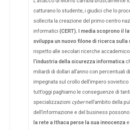
L’attacco di Morris cambia bruscamente lo 
catturano lo studente, i giudici che lo pro
sollecita la creazione del primo centro nazi
informatici
(CERT).
I media scoprono il la
sviluppa un nuovo filone di ricerca sulla
rispetto alle secolari ricerche accademico-mi
l’industria della sicurezza informatica
ch
miliardi di dollari all’anno con percentuali di
impegnata sul crollo dell’impero sovietico e
tutt’oggi paghiamo le conseguenze di tanti 
specializzazioni
cyber
nell’ambito della pub
dell’informazione e del business possono e
la rete a Ithaca perse la sua innocenza
e 