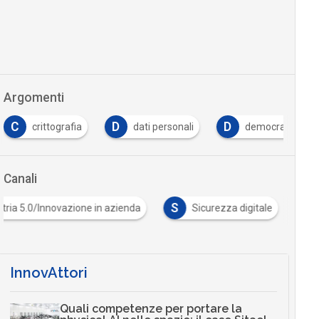
Argomenti
C
D
D
crittografia
dati personali
democrazia
Canali
S
stria 5.0/Innovazione in azienda
Sicurezza digitale
InnovAttori
Quali competenze per portare la