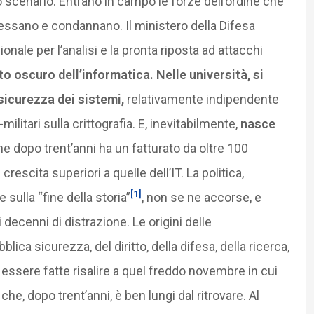
scenario. Entrano in campo le forze dell’ordine che
cessano e condannano. Il ministero della Difesa
onale per l’analisi e la pronta riposta ad attacchi
to oscuro dell’informatica. Nelle università, si
 sicurezza dei sistemi,
relativamente indipendente
litari sulla crittografia. E, inevitabilmente,
nasce
e dopo trent’anni ha un fatturato da oltre 100
 crescita superiori a quelle dell’IT. La politica,
[1]
 sulla “fine della storia”
, non se ne accorse, e
decenni di distrazione. Le origini delle
blica sicurezza, del diritto, della difesa, della ricerca,
ssere fatte risalire a quel freddo novembre in cui
che, dopo trent’anni, è ben lungi dal ritrovare. Al