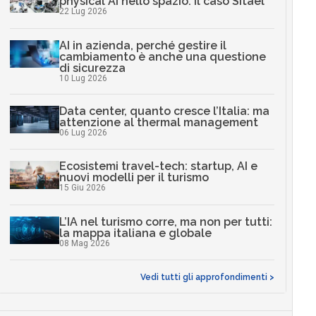
physical AI nello spazio: il caso Sitael
22 Lug 2026
AI in azienda, perché gestire il
cambiamento è anche una questione
di sicurezza
10 Lug 2026
Data center, quanto cresce l’Italia: ma
attenzione al thermal management
06 Lug 2026
Ecosistemi travel-tech: startup, AI e
nuovi modelli per il turismo
15 Giu 2026
L’IA nel turismo corre, ma non per tutti:
la mappa italiana e globale
08 Mag 2026
Vedi tutti gli approfondimenti >