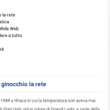
 la rete
atica
 Wide Web
ere a tutto
rk
ginocchio la rete
1988 a Ithaca in cui la temperatura non aveva mai
Stati Uniti, già in odore di Grandi Laghi, e sede della