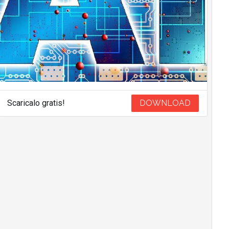
Scaricalo gratis!
DOWNLOAD