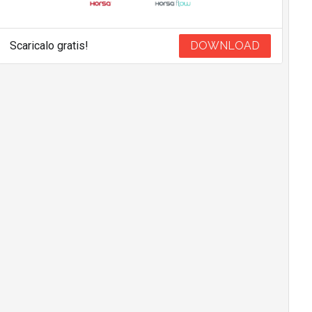
Scaricalo gratis!
DOWNLOAD