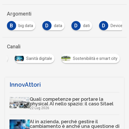
Argomenti
D
D
D
D
data
dati
Device
Dipendenz
…
Canali
tali
Sanità digitale
Sostenibilità e smart city
InnovAttori
Quali competenze per portare la
physical AI nello spazio: il caso Sitael
22 Lug 2026
AI in azienda, perché gestire il
cambiamento è anche una questione di