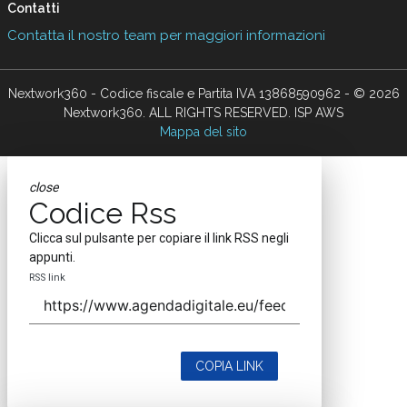
Contatti
Contatta il nostro team per maggiori informazioni
Nextwork360 - Codice fiscale e Partita IVA 13868590962 - © 2026
Nextwork360. ALL RIGHTS RESERVED. ISP AWS
Mappa del sito
close
Codice Rss
Clicca sul pulsante per copiare il link RSS negli
appunti.
RSS link
COPIA LINK