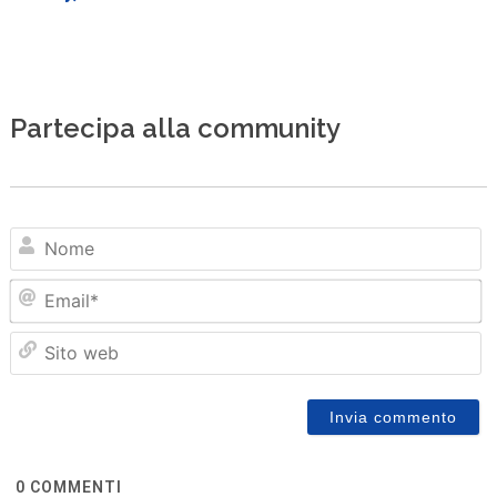
Partecipa alla community
N
Em
Sit
we
0
COMMENTI