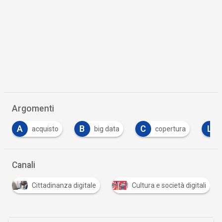
Argomenti
A
B
C
L
acquisto
big data
copertura
Canali
Cittadinanza digitale
Cultura e società digitali