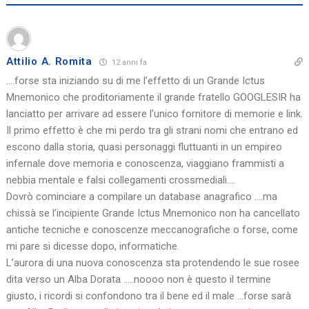
Attilio A. Romita
12 anni fa
….forse sta iniziando su di me l’effetto di un Grande Ictus
Mnemonico che proditoriamente il grande fratello GOOGLESIR ha
lanciatto per arrivare ad essere l’unico fornitore di memorie e link.
Il primo effetto è che mi perdo tra gli strani nomi che entrano ed
escono dalla storia, quasi personaggi fluttuanti in un empireo
infernale dove memoria e conoscenza, viaggiano frammisti a
nebbia mentale e falsi collegamenti crossmediali….
Dovrò cominciare a compilare un database anagrafico ….ma
chissà se l’incipiente Grande Ictus Mnemonico non ha cancellato
antiche tecniche e conoscenze meccanografiche o forse, come
mi pare si dicesse dopo, informatiche.
L’aurora di una nuova conoscenza sta protendendo le sue rosee
dita verso un Alba Dorata …..noooo non è questo il termine
giusto, i ricordi si confondono tra il bene ed il male …forse sarà