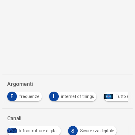
Argomenti
I
ze
internet of things
Tutto su Cyber Security
Canali
S
Infrastrutture digitali
Sicurezza digitale