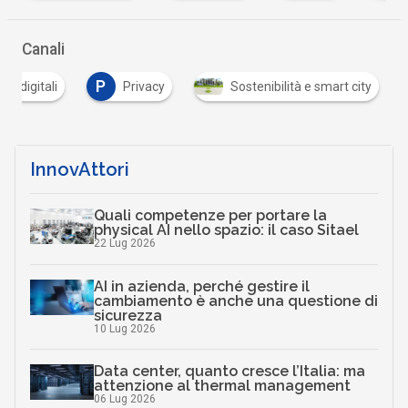
Canali
P
ure digitali
Privacy
Sostenibilità e smart city
InnovAttori
Quali competenze per portare la
physical AI nello spazio: il caso Sitael
22 Lug 2026
AI in azienda, perché gestire il
cambiamento è anche una questione di
sicurezza
10 Lug 2026
Data center, quanto cresce l’Italia: ma
attenzione al thermal management
06 Lug 2026