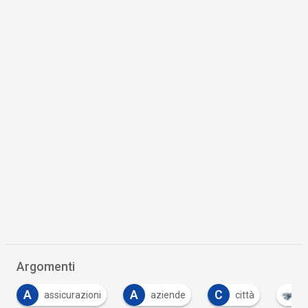
Argomenti
A
A
C
assicurazioni
aziende
città