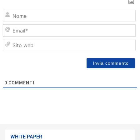
N
Em
Sit
we
0
COMMENTI
WHITE PAPER