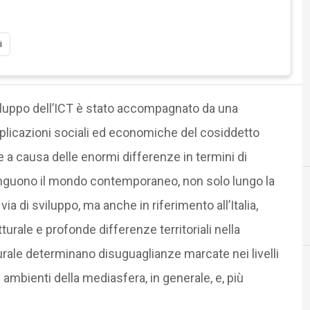
i
 sviluppo dell’ICT è stato accompagnato da una
licazioni sociali ed economiche del cosiddetto
le a causa delle enormi differenze in termini di
nguono il mondo contemporaneo, non solo lungo la
ia di sviluppo, ma anche in riferimento all’Italia,
B
D
big data
dematerializz
urale e profonde differenze territoriali nella
urale determinano disuguaglianze marcate nei livelli
 ambienti della mediasfera, in generale, e, più
C
competenze digitali
Cultura e società digitali