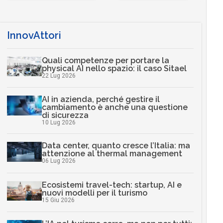
InnovAttori
Quali competenze per portare la
physical AI nello spazio: il caso Sitael
22 Lug 2026
AI in azienda, perché gestire il
cambiamento è anche una questione
di sicurezza
10 Lug 2026
Data center, quanto cresce l’Italia: ma
attenzione al thermal management
06 Lug 2026
Ecosistemi travel-tech: startup, AI e
nuovi modelli per il turismo
15 Giu 2026