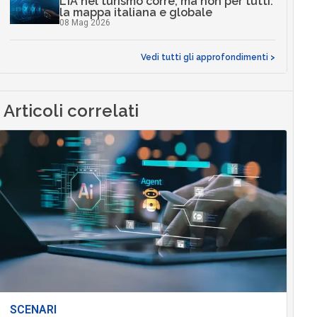
L’IA nel turismo corre, ma non per tutti:
la mappa italiana e globale
08 Mag 2026
Vedi tutti gli approfondimenti >
Articoli correlati
SCENARI