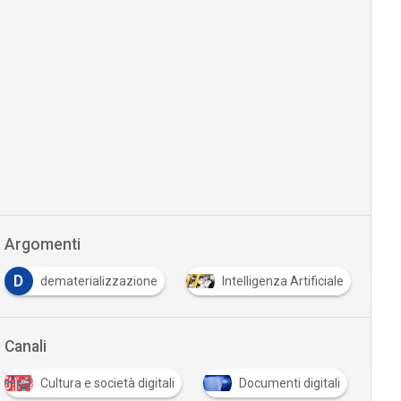
Argomenti
S
azione
Intelligenza Artificiale
smart city
Canali
Documenti digitali
Industria 5.0/Innovazione in azien