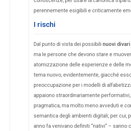
conoscenze, per usare la canonica triparti
perennemente esigibili e criticamente emen
I rischi
Dal punto di vista dei possibili
nuovi divari 
ma le persone che devono stare e muoversi n
atomizzazione delle esperienze e delle moda
tema nuovo, evidentemente, giacché esso r
preoccupazione per i modelli di alfabetizz
appaiono straordinariamente performativi, pe
pragmatica, ma molto meno avveduti e consap
semantica degli ambienti digitali; per cui, 
anno fa venivano definiti “nativi” – sanno 