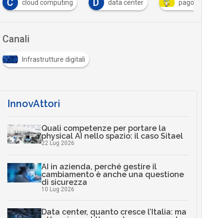
C
D
cloud computing
data center
pagopa
Canali
Infrastrutture digitali
InnovAttori
Quali competenze per portare la
physical AI nello spazio: il caso Sitael
22 Lug 2026
AI in azienda, perché gestire il
cambiamento è anche una questione
di sicurezza
10 Lug 2026
Data center, quanto cresce l’Italia: ma