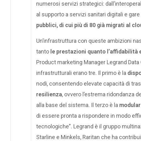
numerosi servizi strategici: dall’interope
al supporto a servizi sanitari digitali e gar
pubblici, di cui più di 80 già migrati al cl
Un’infrastruttura con queste ambizioni nasc
tanto
le prestazioni quanto l’affidabilità 
Product marketing Manager Legrand Data Cent
infrastrutturali erano tre. Il primo è la
dispo
nodi, consentendo elevate capacità di trasm
resilienza
, ovvero l’estrema ridondanza dei
alla base del sistema. Il terzo è la
modulari
di essere pronta a rispondere in modo effi
tecnologiche”. Legrand è il gruppo multin
Starline e Minkels, Raritan che ha contribu