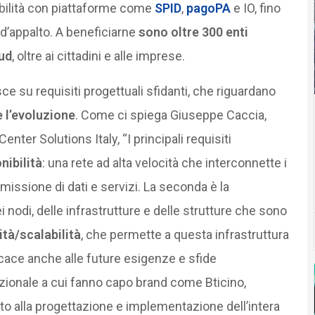
rabilità con piattaforme come
SPID
,
pagoPA
e IO, fino
e d’appalto. A beneficiarne
sono oltre 300 enti
oud
, oltre ai cittadini e alle imprese.
e su requisiti progettuali sfidanti, che riguardano
e l’evoluzione
. Come ci spiega Giuseppe Caccia,
er Solutions Italy, “I principali requisiti
nibilità
: una rete ad alta velocità che interconnette i
issione di dati e servizi. La seconda è la
 nodi, delle infrastrutture e delle strutture che sono
tà/scalabilità
, che permette a questa infrastruttura
cace anche alle future esigenze e sfide
azionale a cui fanno capo brand come Bticino,
ito alla progettazione e implementazione dell’intera