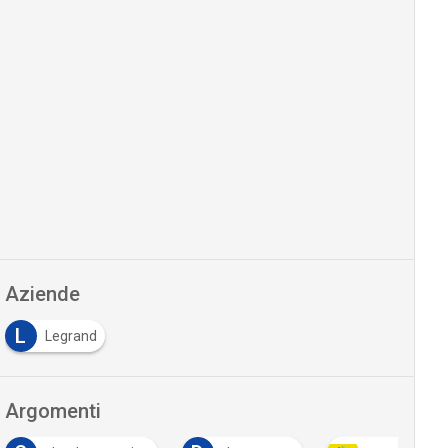
Aziende
L
Legrand
Argomenti