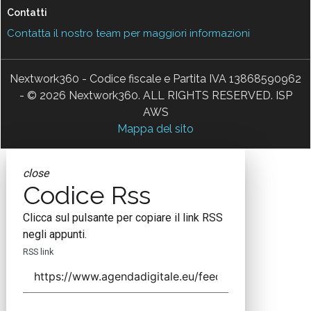
Contatti
Contatta il nostro team per maggiori informazioni
Nextwork360 - Codice fiscale e Partita IVA 13868590962
- © 2026 Nextwork360. ALL RIGHTS RESERVED. ISP
AWS
Mappa del sito
close
Codice Rss
Clicca sul pulsante per copiare il link RSS
negli appunti.
RSS link