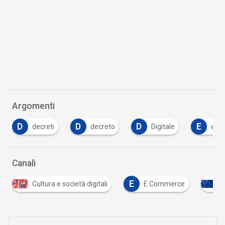
Argomenti
D
D
E
E
decreto
Digitale
e-book
eco
Canali
E
E Commerce
Infrastrutture digitali
Sost