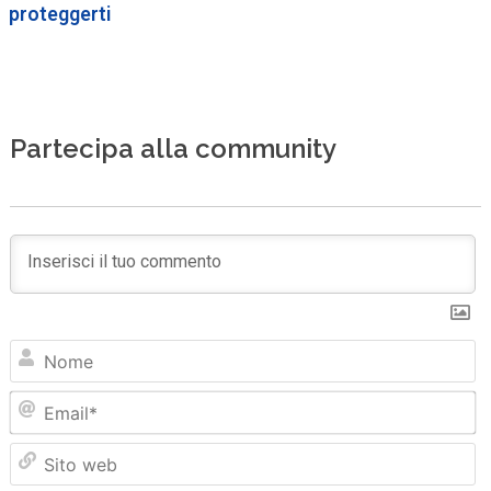
proteggerti
Partecipa alla community
N
Em
Sit
we