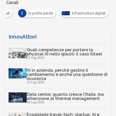
Canali
I
igitali
In poche parole
Infrastrutture digitali
InnovAttori
Quali competenze per portare la
physical AI nello spazio: il caso Sitael
22 Lug 2026
AI in azienda, perché gestire il
cambiamento è anche una questione di
sicurezza
10 Lug 2026
Data center, quanto cresce l’Italia: ma
attenzione al thermal management
06 Lug 2026
Ecosistemi travel-tech: startup, AI e