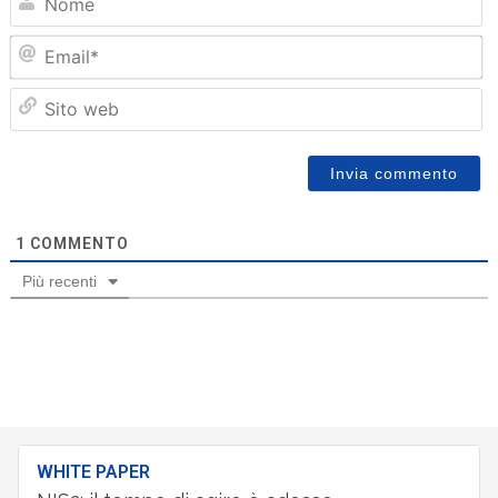
Em
Sit
we
1
COMMENTO
Più recenti
WHITE PAPER