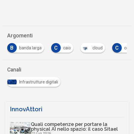
Argomenti
C
C
C
caio
cloud
cookie
crescita di
…
Canali
Infrastrutture digitali
InnovAttori
Quali competenze per portare la
physical AI nello spazio: il caso Sitael
22 Lug 2026