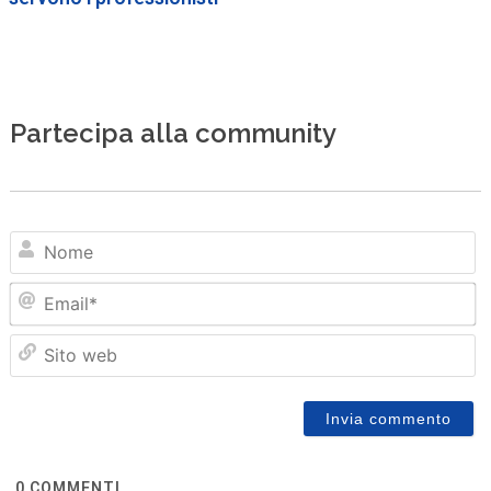
Partecipa alla community
N
Em
Sit
we
0
COMMENTI