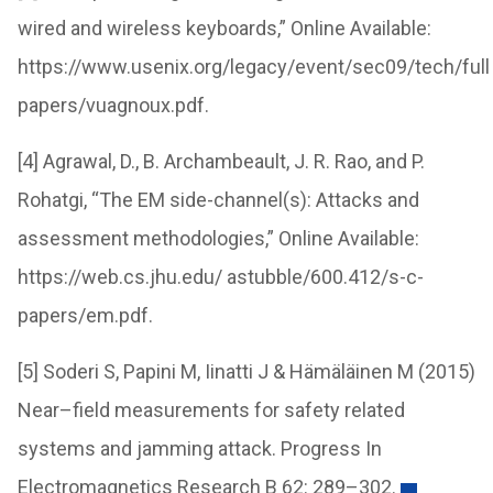
wired and wireless keyboards,” Online Available:
https://www.usenix.org/legacy/event/sec09/tech/full
papers/vuagnoux.pdf.
[4] Agrawal, D., B. Archambeault, J. R. Rao, and P.
Rohatgi, “The EM side-channel(s): Attacks and
assessment methodologies,” Online Available:
https://web.cs.jhu.edu/ astubble/600.412/s-c-
papers/em.pdf.
[5] Soderi S, Papini M, Iinatti J & Hämäläinen M (2015)
Near–field measurements for safety related
systems and jamming attack. Progress In
Electromagnetics Research B 62: 289–302.