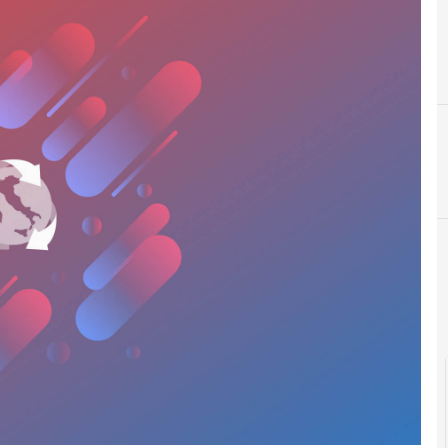
A
anticorruzione