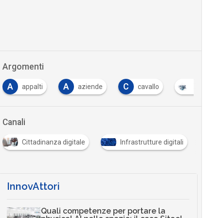
Argomenti
A
A
C
appalti
aziende
cavallo
cloud
Canali
Cittadinanza digitale
Infrastrutture digitali
InnovAttori
Quali competenze per portare la