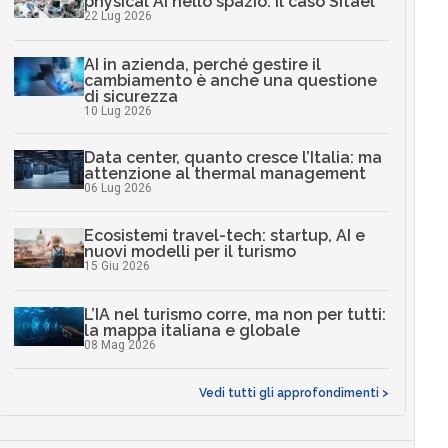
physical AI nello spazio: il caso Sitael
22 Lug 2026
AI in azienda, perché gestire il
cambiamento è anche una questione
di sicurezza
10 Lug 2026
Data center, quanto cresce l’Italia: ma
attenzione al thermal management
06 Lug 2026
Ecosistemi travel-tech: startup, AI e
nuovi modelli per il turismo
15 Giu 2026
L’IA nel turismo corre, ma non per tutti:
la mappa italiana e globale
08 Mag 2026
Vedi tutti gli approfondimenti >