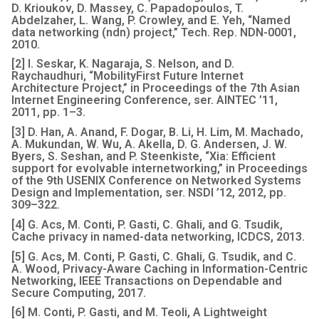
D. Krioukov, D. Massey, C. Papadopoulos, T.
Abdelzaher, L. Wang, P. Crowley, and E. Yeh, “Named
data networking (ndn) project,” Tech. Rep. NDN-0001,
2010.
[2] I. Seskar, K. Nagaraja, S. Nelson, and D.
Raychaudhuri, “MobilityFirst Future Internet
Architecture Project,” in Proceedings of the 7th Asian
Internet Engineering Conference, ser. AINTEC ’11,
2011, pp. 1–3.
[3] D. Han, A. Anand, F. Dogar, B. Li, H. Lim, M. Machado,
A. Mukundan, W. Wu, A. Akella, D. G. Andersen, J. W.
Byers, S. Seshan, and P. Steenkiste, “Xia: Efficient
support for evolvable internetworking,” in Proceedings
of the 9th USENIX Conference on Networked Systems
Design and Implementation, ser. NSDI ’12, 2012, pp.
309–322.
[4] G. Acs, M. Conti, P. Gasti, C. Ghali, and G. Tsudik,
Cache privacy in named-data networking, ICDCS, 2013.
[5] G. Acs, M. Conti, P. Gasti, C. Ghali, G. Tsudik, and C.
A. Wood, Privacy-Aware Caching in Information-Centric
Networking, IEEE Transactions on Dependable and
Secure Computing, 2017.
[6] M. Conti, P. Gasti, and M. Teoli, A Lightweight