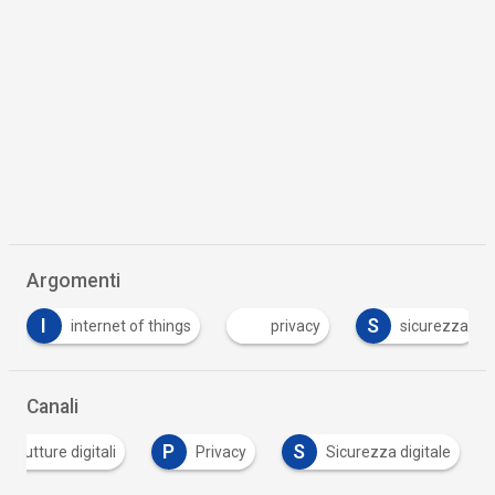
Argomenti
S
privacy
sicurezza
Tutto su Cyber Secur
Canali
P
S
astrutture digitali
Privacy
Sicurezza digitale