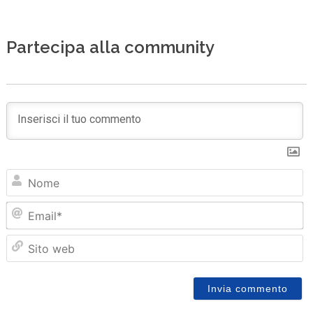
Partecipa alla community
N
Em
Sit
we