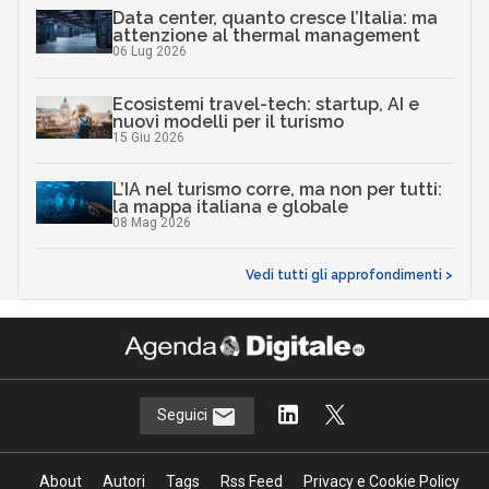
Data center, quanto cresce l’Italia: ma
attenzione al thermal management
06 Lug 2026
Ecosistemi travel-tech: startup, AI e
nuovi modelli per il turismo
15 Giu 2026
L’IA nel turismo corre, ma non per tutti:
la mappa italiana e globale
08 Mag 2026
Vedi tutti gli approfondimenti >
Seguici
About
Autori
Tags
Rss Feed
Privacy e Cookie Policy