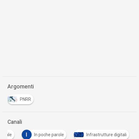
Argomenti
PNRR
Canali
I
igitale
In poche parole
Infrastrutture digitali