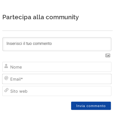
Partecipa alla community
N
Em
Sit
we