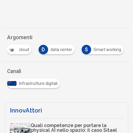
Argomenti
D
S
cloud
data center
Smart working
Canali
Infrastrutture digitali
InnovAttori
Quali competenze per portare la
physical AI nello spazio: il caso Sitael