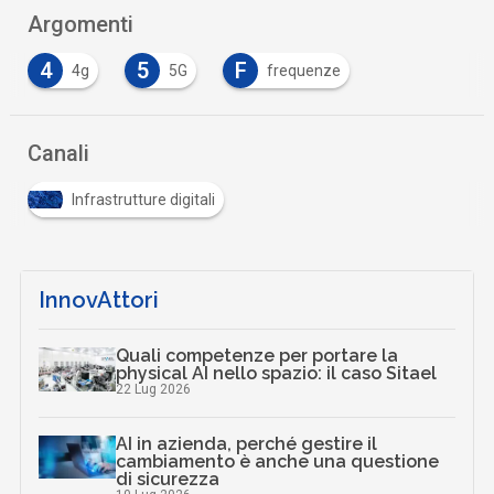
Argomenti
4
5
F
4g
5G
frequenze
Canali
Infrastrutture digitali
InnovAttori
Quali competenze per portare la
physical AI nello spazio: il caso Sitael
22 Lug 2026
AI in azienda, perché gestire il
cambiamento è anche una questione
di sicurezza