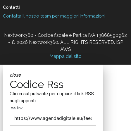
Contatti
Contatta il nostro team per maggiori informazioni
Nextwork360 - Codice fiscale e Partita IVA 13868590962
- © 2026 Nextwork360. ALL RIGHTS RESERVED. ISP
AWS
Mappa del sito
close
Codice Rss
Clicca sul pulsante per copiare il link RSS
negli appunti.
RSS link