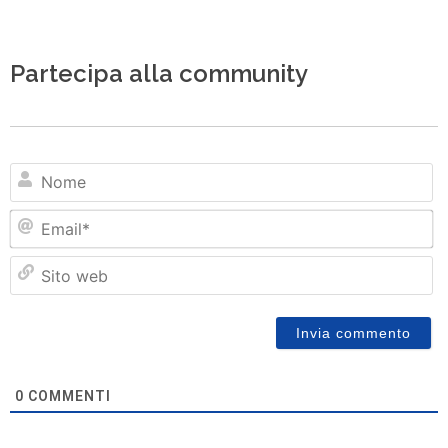
Partecipa alla community
N
Em
Si
w
0
COMMENTI