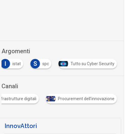
Argomenti
I
S
istat
spc
Tutto su Cyber Security
Canali
nfrastrutture digitali
Procurement dell'innovazione
InnovAttori