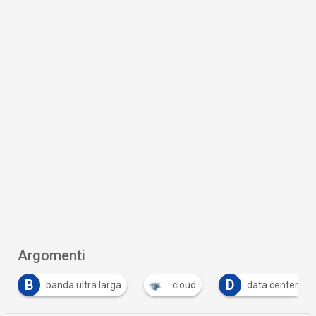
Argomenti
B
D
banda ultra larga
cloud
data center