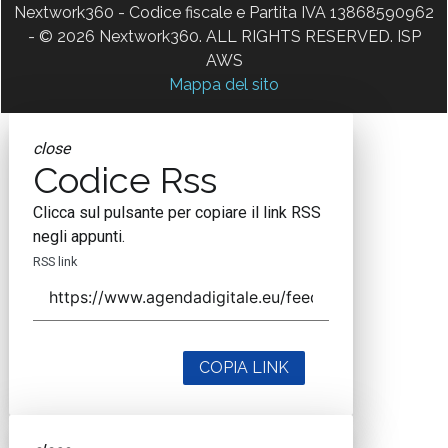
Nextwork360 - Codice fiscale e Partita IVA 13868590962
- © 2026 Nextwork360. ALL RIGHTS RESERVED. ISP
AWS
Mappa del sito
close
Codice Rss
Clicca sul pulsante per copiare il link RSS
negli appunti.
RSS link
COPIA LINK