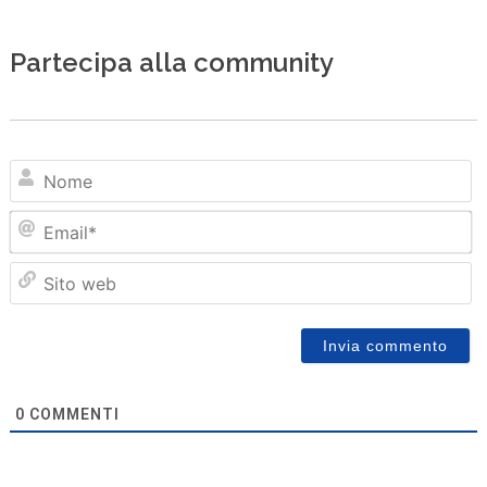
Partecipa alla community
N
Em
Sit
we
0
COMMENTI