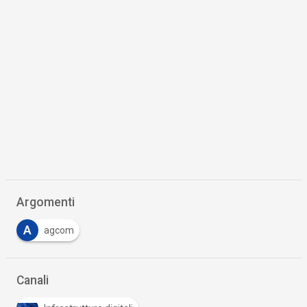
Argomenti
A
agcom
Canali