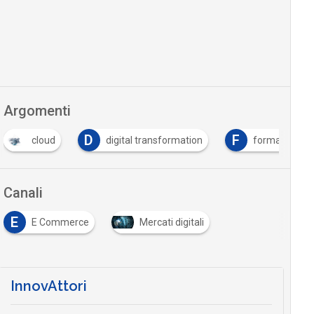
Argomenti
D
F
cloud
digital transformation
formazione
Canali
E
E Commerce
Mercati digitali
InnovAttori