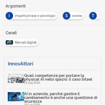
Argomenti
S
T
T
 psicologici
svezia
TikTok
twitter
Canali
Mercati digitali
InnovAttori
Quali competenze per portare la
physical AI nello spazio: il caso Sitael
22 Lug 2026
AI in azienda, perché gestire il
cambiamento è anche una questione di
sicurezza
10 Lug 2026