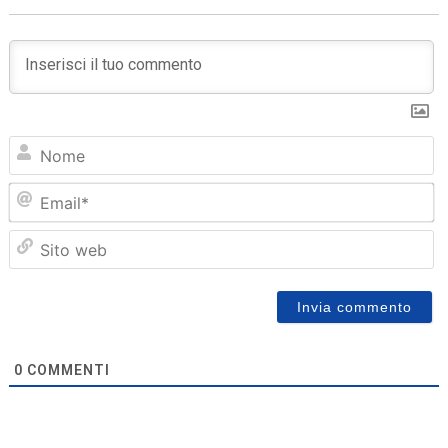
N
Em
Sit
we
0
COMMENTI