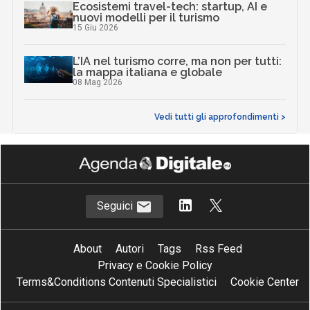
Ecosistemi travel-tech: startup, AI e
nuovi modelli per il turismo
15 Giu 2026
L’IA nel turismo corre, ma non per tutti:
la mappa italiana e globale
08 Mag 2026
Vedi tutti gli approfondimenti >
Seguici
About
Autori
Tags
Rss Feed
Privacy e Cookie Policy
Terms&Conditions Contenuti Specialistici
Cookie Center