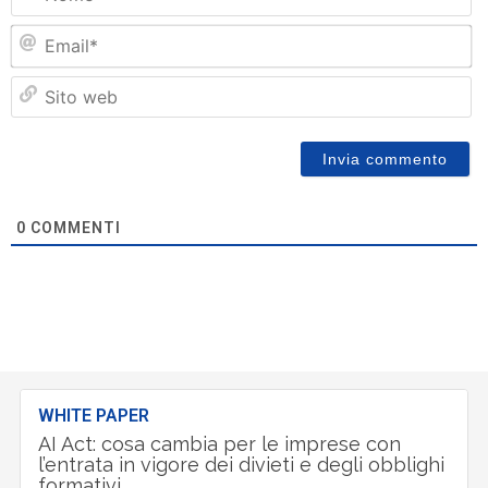
Em
Si
w
0
COMMENTI
WHITE PAPER
AI Act: cosa cambia per le imprese con
l’entrata in vigore dei divieti e degli obblighi
formativi