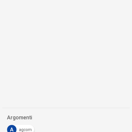
Argomenti
A
agcom