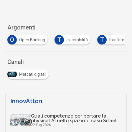
Argomenti
T
T
anking
tracciabilità
trasformazione digitale
Canali
Mercati digitali
InnovAttori
Quali competenze per portare la
physical AI nello spazio: il caso Sitael
22 Lug 2026